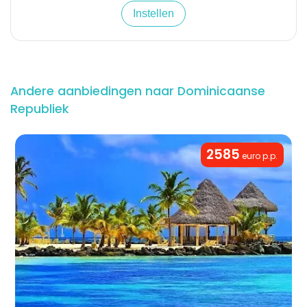
Instellen
Andere aanbiedingen naar Dominicaanse
Republiek
2585
euro p.p.