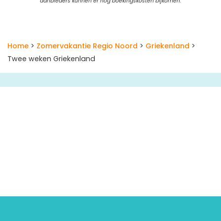
aanbieders kunnen er nog boekingskosten bijkomen.
Home
>
Zomervakantie Regio Noord
>
Griekenland
>
Twee weken Griekenland