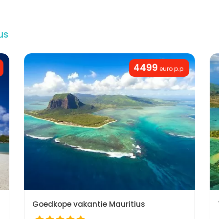
us
4499
euro p.p.
Goedkope vakantie Mauritius