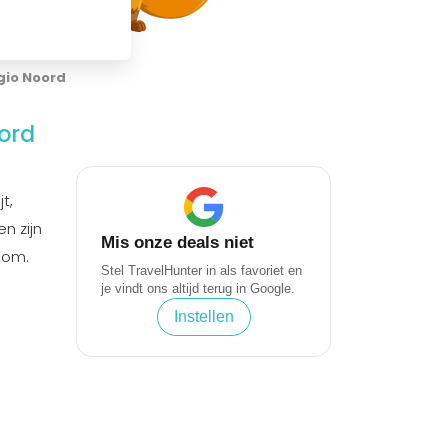
gio Noord
oord
t,
n zijn
Mis onze deals niet
oom.
Stel TravelHunter in als favoriet en
je vindt ons altijd terug in Google.
Instellen