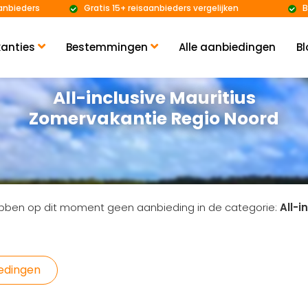
anbieders
Gratis 15+ reisaanbieders vergelijken
B
anties
Bestemmingen
Alle aanbiedingen
Bl
All-inclusive Mauritius
Zomervakantie Regio Noord
bben op dit moment geen aanbieding in de categorie:
All-i
iedingen