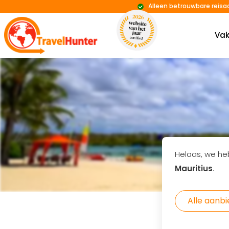
Alleen betrouwbare reisa
Vak
Helaas, we he
Mauritius
.
Alle aanb