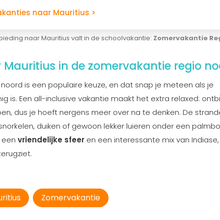
akanties naar Mauritius >
ieding naar Mauritius valt in de schoolvakantie:
Zomervakantie Re
r Mauritius in de zomervakantie regio n
 noord is een populaire keuze, en dat snap je meteen als je
 is. Een all-inclusive vakantie maakt het extra relaxed: ontbij
pen, dus je hoeft nergens meer over na te denken. De strande
nt snorkelen, duiken of gewoon lekker luieren onder een palmb
 een
vriendelijke sfeer
en een interessante mix van Indiase,
terugziet.
ritius
Zomervakantie