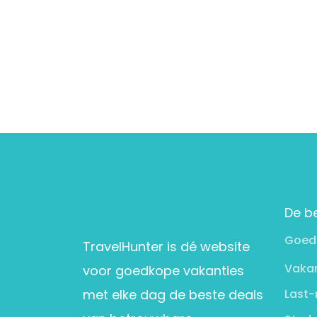
De b
Goed
TravelHunter is dé website
Vakan
voor goedkope vakanties
met elke dag de beste deals
Last-