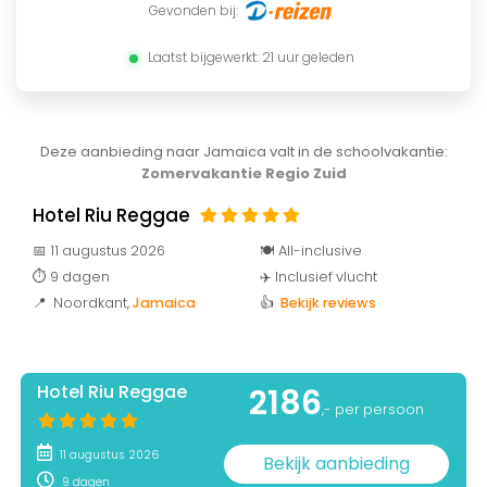
Gevonden bij:
Laatst bijgewerkt: 21 uur geleden
Deze aanbieding naar Jamaica valt in de schoolvakantie:
Zomervakantie Regio Zuid
Hotel Riu Reggae
📅 11 augustus 2026
🍽️ All-inclusive
⏱️ 9 dagen
✈️ Inclusief vlucht
📍 Noordkant
,
Jamaica
👍
Bekijk reviews
Hotel Riu Reggae
2186
,- per persoon
11 augustus 2026
Bekijk aanbieding
9 dagen