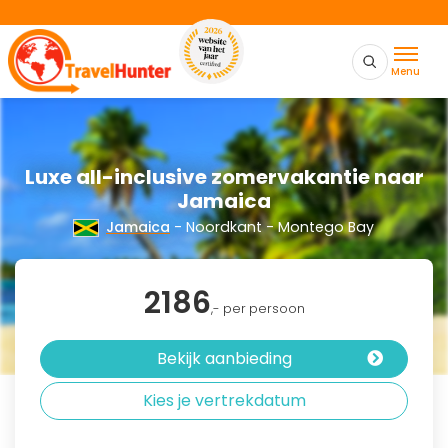
Menu
Luxe all-inclusive zomervakantie naar
Jamaica
Jamaica
- Noordkant - Montego Bay
2186
,- per persoon
Bekijk aanbieding
Kies je vertrekdatum