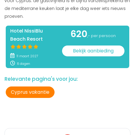
voor Cyprus: de gastvrijheid is er bijna vanzelfsprekend en
de mediterrane keuken laat je elke dag weer iets nieuws
proeven.
Hotel NissiBlu
620
,- per persoon
Beach Resort
Bekijk aanbieding
11 maart 2027
8 dagen
Relevante pagina's voor jou:
Cyprus vakantie