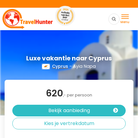
Menu
Luxe vakantie naar Cyprus
Cyprus
- Ayia Napa
620
,- per persoon
Bekijk aanbieding
Kies je vertrekdatum