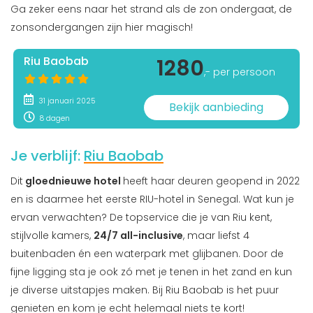
Ga zeker eens naar het strand als de zon ondergaat, de
zonsondergangen zijn hier magisch!
Riu Baobab
1280
,- per persoon
31 januari 2025
Bekijk aanbieding
8 dagen
Je verblijf:
Riu Baobab
Dit
gloednieuwe hotel
heeft haar deuren geopend in 2022
en is daarmee het eerste RIU-hotel in Senegal. Wat kun je
ervan verwachten? De topservice die je van Riu kent,
stijlvolle kamers,
24/7 all-inclusive
, maar liefst 4
buitenbaden én een waterpark met glijbanen. Door de
fijne ligging sta je ook zó met je tenen in het zand en kun
je diverse uitstapjes maken. Bij Riu Baobab is het puur
genieten en kom je echt helemaal niets te kort!