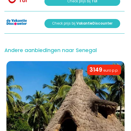
Check prijs bij
TUI
Check prijs bij
VakantieDiscounter
Andere aanbiedingen naar Senegal
3149
euro p.p.