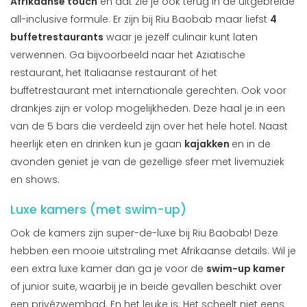
Afrikaanse touch
en dat zie je ook terug in de uitgebreide
all-inclusive formule. Er zijn bij Riu Baobab maar liefst
4
buffetrestaurants
waar je jezelf culinair kunt laten
verwennen. Ga bijvoorbeeld naar het Aziatische
restaurant, het Italiaanse restaurant of het
buffetrestaurant met internationale gerechten. Ook voor
drankjes zijn er volop mogelijkheden. Deze haal je in een
van de 5 bars die verdeeld zijn over het hele hotel. Naast
heerlijk eten en drinken kun je gaan
kajakken
en in de
avonden geniet je van de gezellige sfeer met livemuziek
en shows.
Luxe kamers (met swim-up)
Ook de kamers zijn super-de-luxe bij Riu Baobab! Deze
hebben een mooie uitstraling met Afrikaanse details. Wil je
een extra luxe kamer dan ga je voor de
swim-up kamer
of junior suite, waarbij je in beide gevallen beschikt over
een privézwembad. En het leuke is: Het scheelt niet eens