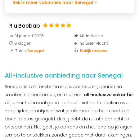
Bekijk meer vakanties naar Senegal >
Riu Baobab
📅 31 januari 2025
🍽️ All-inclusive
⏱️ 8 dagen
✈️ Inclusief vlucht
📍 Thiès
,
Senegal
👍
Bekijk reviews
All-inclusive aanbieding naar Senegal
Senegal is zo’n bestemming waar kleuren, geuren en
smaken samenkomen, en met een
all-inclusive vakantie
zit je hier helemaal goed. Je hoeft niet na te denken over
maaltijden, drankjes of wat je allemaal op het resort kunt
doen: alles is geregeld, dus jij hebt de ruimte om echt te
ontspannen. Het geeft je de kans om het land op je eigen
tempo te ontdekken, zonder gedoe met dure rekeningen.