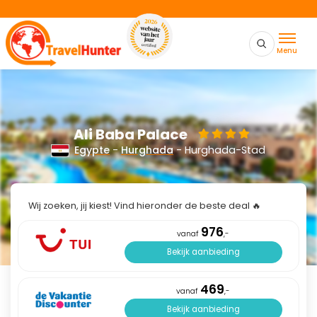
Menu
Ali Baba Palace
Egypte
-
Hurghada
- Hurghada-Stad
Wij zoeken, jij kiest! Vind hieronder de beste deal 🔥
976
vanaf
,-
Bekijk aanbieding
469
vanaf
,-
Bekijk aanbieding