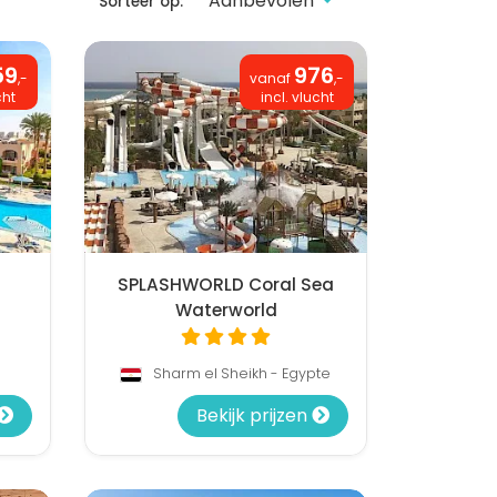
Sorteer op:
59
976
,-
vanaf
,-
cht
incl. vlucht
SPLASHWORLD Coral Sea
Waterworld
Sharm el Sheikh - Egypte
Bekijk prijzen