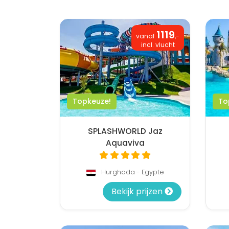
1119
vanaf
,-
incl. vlucht
Topkeuze!
To
SPLASHWORLD Jaz
Aquaviva
Hurghada - Egypte
Bekijk prijzen