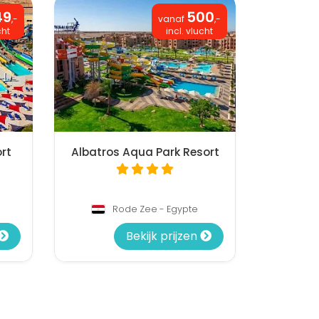
49
500
,-
vanaf
,-
cht
incl. vlucht
rt
Albatros Aqua Park Resort
Rode Zee - Egypte
Bekijk prijzen