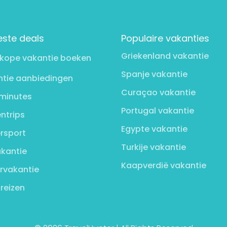
este deals
Populaire vakanties
Griekenland vakantie
kope vakantie boeken
Spanje vakantie
tie aanbiedingen
Curaçao vakantie
minutes
Portugal vakantie
ntrips
Egypte vakantie
rsport
Turkije vakantie
kantie
Kaapverdië vakantie
rvakantie
 reizen