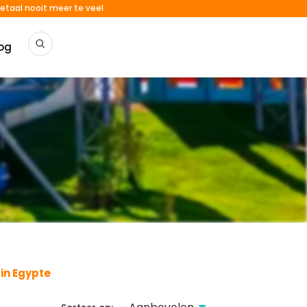
etaal nooit meer te veel
og
in Egypte