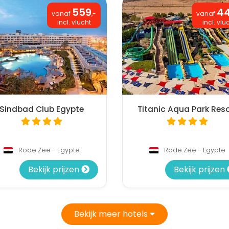
559
4
vanaf
,-
vanaf
incl. vlucht
incl. vlu
Sindbad Club Egypte
Titanic Aqua Park Reso
Rode Zee - Egypte
Rode Zee - Egypte
Bekijk prijzen
Bekijk prijzen
Bekijk meer hotels