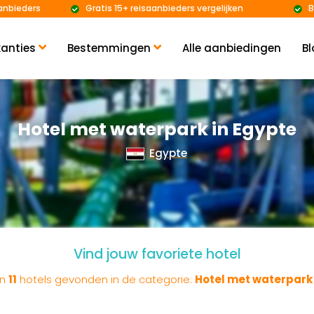
anbieders
Gratis 15+ reisaanbieders vergelijken
B
anties
Bestemmingen
Alle aanbiedingen
Bl
Hotel met waterpark in Egypte
Egypte
Vind jouw favoriete hotel
en
11
hotels gevonden in de categorie:
Hotel met waterpark 