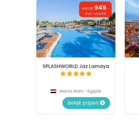
949
vanaf
,-
incl. vlucht
SPLASHWORLD Jaz Lamaya
Marsa Alam - Egypte
Bekijk prijzen