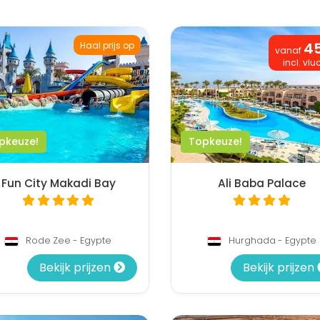
4
Haal prijs op
vanaf
incl. vlu
pkeuze!
Topkeuze!
Fun City Makadi Bay
Ali Baba Palace
Rode Zee - Egypte
Hurghada - Egypte
Bekijk prijzen
Bekijk prijzen