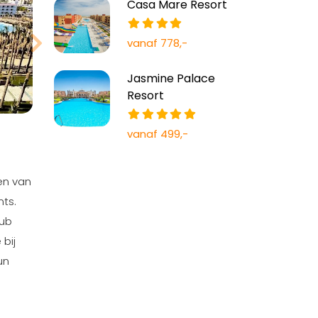
Casa Mare Resort
vanaf 778,-
Jasmine Palace
Resort
vanaf 499,-
een van
nts.
lub
bij
un