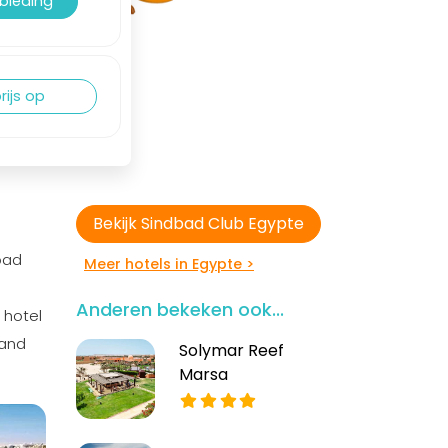
nbieding
rijs op
Bekijk Sindbad Club Egypte
dbad
Meer hotels in Egypte >
Anderen bekeken ook...
 hotel
rand
Solymar Reef
Marsa