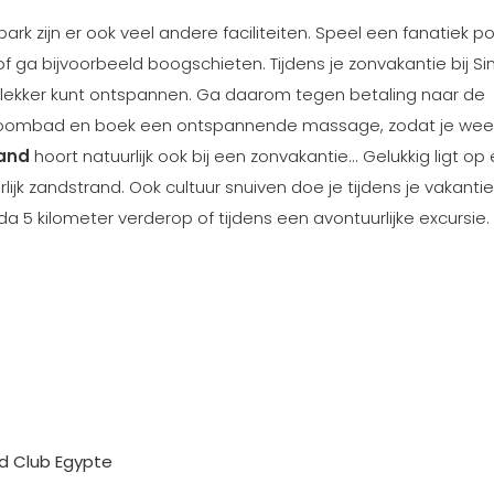
 zijn er ook veel andere faciliteiten. Speel een fanatiek po
 of ga bijvoorbeeld boogschieten. Tijdens je zonvakantie bij S
je lekker kunt ontspannen. Ga daarom tegen betaling naar de
 stoombad en boek een ontspannende massage, zodat je wee
rand
hoort natuurlijk ook bij een zonvakantie... Gelukkig ligt op
ijk zandstrand. Ook cultuur snuiven doe je tijdens je vakantie
 5 kilometer verderop of tijdens een avontuurlijke excursie.
d Club Egypte