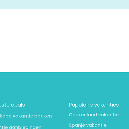
este deals
Populaire vakanties
Griekenland vakantie
kope vakantie boeken
Spanje vakantie
tie aanbiedingen