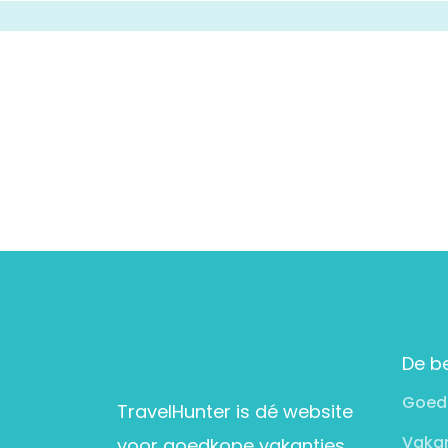
De b
Goed
TravelHunter is dé website
Vakan
voor goedkope vakanties