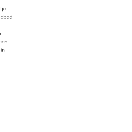
tje
indbad
r
 een
 in