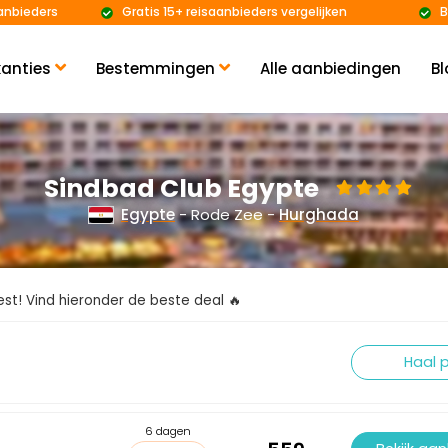
anbieders
Gratis 15+ reisaanbieders vergelijken
B
anties
Bestemmingen
Alle aanbiedingen
Bl
Sindbad Club Egypte
Egypte
- Rode Zee -
Hurghada
kiest! Vind hieronder de beste deal 🔥
Haal p
6 dagen