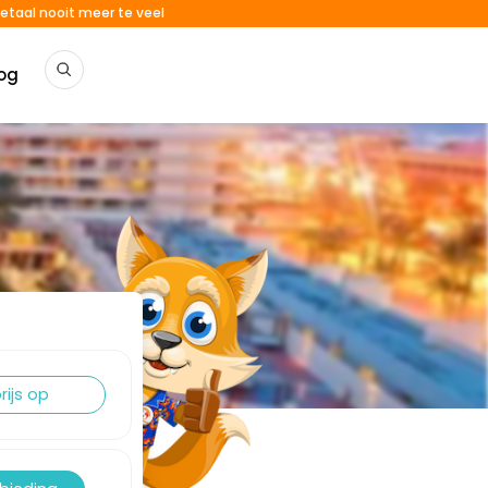
etaal nooit meer te veel
og
rijs op