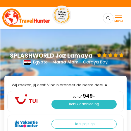
Menu
SPLASHWORLD Jaz Lamaya
Egypte
-
Marsa Alam
- Coraya Bay
Wij zoeken, jij kiest! Vind hieronder de beste deal 🔥
949
vanaf
,-
Bekijk aanbieding
Haal prijs op