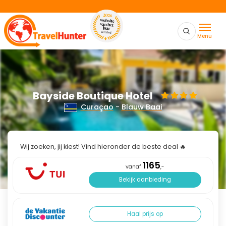
Menu
Bayside Boutique Hotel
Curaçao
-
Blauw Baai
Wij zoeken, jij kiest! Vind hieronder de beste deal 🔥
1165
vanaf
,-
Bekijk aanbieding
Haal prijs op