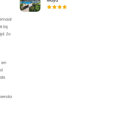
Maya
elemaal
 bij
jd. Zo
n en
ad
als
acienda