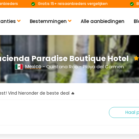
anbieders
Gratis 15+ reisaanbieders vergelijken
B
anties
Bestemmingen
Alle aanbiedingen
Bl
cienda Paradise Boutique Hotel
Mexico
- Quintana Roo - Playa del Carmen
kiest! Vind hieronder de beste deal 🔥
Haal p