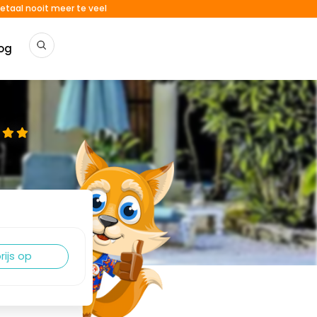
etaal nooit meer te veel
og
rijs op