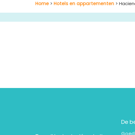
Home
>
Hotels en appartementen
> Hacien
De b
Goed