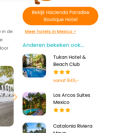
Bekijk Hacienda Paradise
Boutique Hotel
 in de
Meer hotels in Mexico >
de
Anderen bekeken ook...
door
Tukan Hotel &
Bekijk meer
Beach Club
foto's
vanaf 845,-
Los Arcos Suites
Mexico
Catalonia Riviera