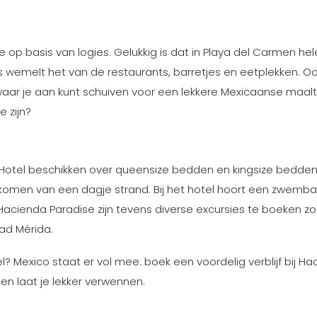
 je op basis van logies. Gelukkig is dat in Playa del Carmen h
 wemelt het van de restaurants, barretjes en eetplekken. Ook
waar je aan kunt schuiven voor een lekkere Mexicaanse maalti
e zijn?
Hotel beschikken over queensize bedden en kingsize bedde
bijkomen van een dagje strand. Bij het hotel hoort een zwemb
 Hacienda Paradise zijn tevens diverse excursies te boeken zo
ad Mérida.
el? Mexico staat er vol mee: boek een voordelig verblijf bij H
en laat je lekker verwennen.