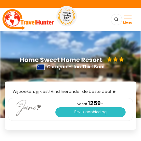
Menu
Home Sweet Home Resort
Curaçao
-
Jan Thiel Baai
Wij zoeken, jij kiest! Vind hieronder de beste deal 🔥
1259
vanaf
,-
Bekijk aanbieding