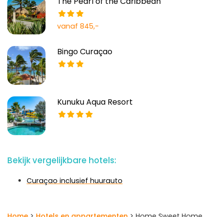
The Pearl of the Caribbean
vanaf 845,-
Bingo Curaçao
Kunuku Aqua Resort
Bekijk vergelijkbare hotels:
Curaçao inclusief huurauto
Home
>
Hotels en appartementen
> Home Sweet Home