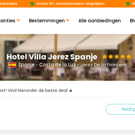
anbieders
Gratis 15+ reisaanbieders vergelijken
B
anties
Bestemmingen
Alle aanbiedingen
Bl
Hotel Villa Jerez Spanje
Spanje
-
Costa de la Luz
- Jerez De La Frontera
kiest! Vind hieronder de beste deal 🔥
Haal p