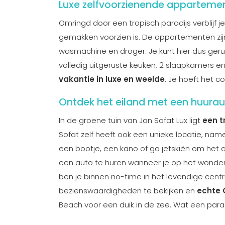
Luxe zelfvoorzienende apparteme
Omringd door een tropisch paradijs verblijf 
gemakken voorzien is. De appartementen zijn
wasmachine en droger. Je kunt hier dus ger
volledig uitgeruste keuken, 2 slaapkamers 
vakantie in luxe en weelde
. Je hoeft het c
Ontdek het eiland met een huura
In de groene tuin van Jan Sofat Lux ligt
een t
Sofat zelf heeft ook een unieke locatie, na
een bootje, een kano of ga jetskiën om het 
een auto te huren wanneer je op het wonder
ben je binnen no-time in het levendige cen
bezienswaardigheden te bekijken en
echte 
Beach voor een duik in de zee. Wat een parad