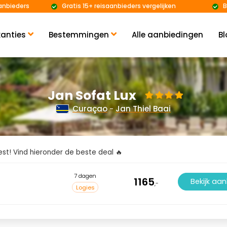
anbieders
Gratis 15+ reisaanbieders vergelijken
B
anties
Bestemmingen
Alle aanbiedingen
Bl
Jan Sofat Lux
Curaçao
-
Jan Thiel Baai
kiest! Vind hieronder de beste deal 🔥
7 dagen
1165
Bekijk aa
,-
Logies