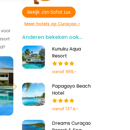
Bekijk Jan Sofat Lux
Meer hotels op Curaçao >
 voor
Anderen bekeken ook...
esort
ad?
Kunuku Aqua
Resort
vanaf 999,-
Papagayo Beach
Hotel
vanaf 1374,-
Dreams Curaçao