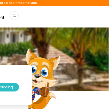
etaal nooit meer te veel
og
nbieding