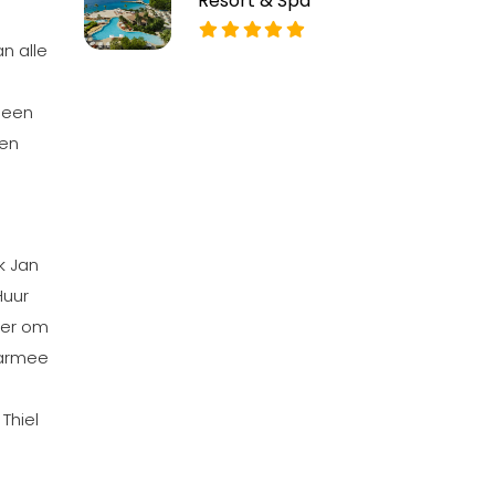
Resort & Spa
n alle
, een
een
k Jan
Huur
der om
aarmee
Thiel