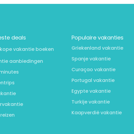
este deals
Populaire vakanties
Griekenland vakantie
kope vakantie boeken
Spanje vakantie
tie aanbiedingen
Curaçao vakantie
minutes
Portugal vakantie
ntrips
Egypte vakantie
kantie
Turkije vakantie
rvakantie
Kaapverdië vakantie
 reizen