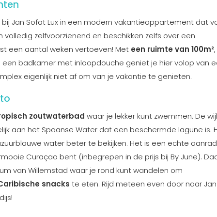
nten
je bij Jan Sofat Lux in een modern vakantieappartement dat va
 volledig zelfvoorzienend en beschikken zelfs over een
ust een aantal weken vertoeven! Met
een ruimte van 100m²
en een badkamer met inloopdouche geniet je hier volop van 
omplex eigenlijk niet af om van je vakantie te genieten.
uto
ropisch zoutwaterbad
waar je lekker kunt zwemmen. De wij
melijk aan het Spaanse Water dat een beschermde lagune is. 
azuurblauwe water beter te bekijken. Het is een echte aanra
mooie Curaçao bent (inbegrepen in de prijs bij By June). D
trum van Willemstad waar je rond kunt wandelen om
Caribische snacks
te eten. Rijd meteen even door naar Jan 
ijs!