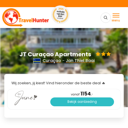
Menu
JT Curaçao Apartments
Curaçao
-
Jan Thiel Baai
Wij zoeken, jij kiest! Vind hieronder de beste deal 🔥
1154
vanaf
,-
Bekijk aanbieding