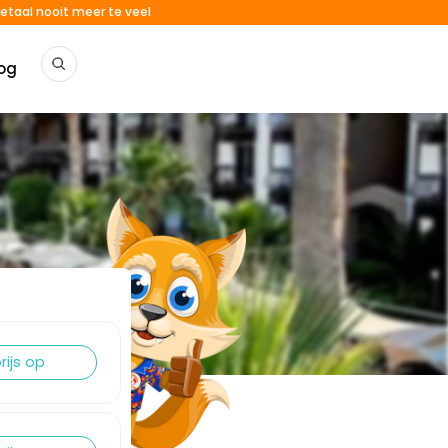
etaal nooit meer te veel
og
rijs op