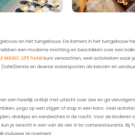
ofdgebouw en het tuingebouw. De kamers in het tuingebouw 
 hebben een moderne inrichting en beschikken over een balk
UI MAGIC LIFE hotel
kunt verwachten, veel activiteiten waar j
 (tafel)tennis en diverse watersporten als kanoën en windsur
van een heerlijk ontbijt met uitzicht over zee en ga vervolge
nbiken, yoga op een stijger of stap in een kano. Veel activite
tijden, drankjes en sandwiches in de nacht. Voor de kinderen i
 kun je terecht in een van de vier à-la-carterestaurants. Bij TU
all-inclusive te noemen!