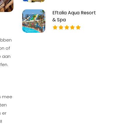
Eftalia Aqua Resort
& Spa
hebben
on of
e aan
fen.
ns mee
iten
s er
I