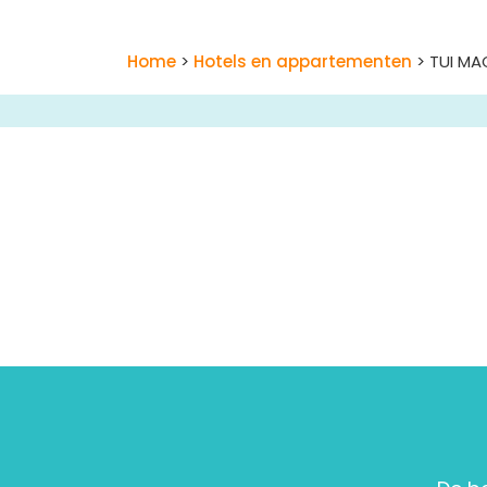
Home
>
Hotels en appartementen
> TUI MA