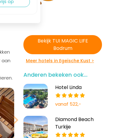
rijs op
Bekijk TUI MAGIC LIFE
Bodrum
ekken
r aan
Meer hotels in Egeïsche Kust >
Anderen bekeken ook...
ieren.
Bekijk meer
Hotel Linda
foto's
vanaf 522,-
Diamond Beach
Turkije