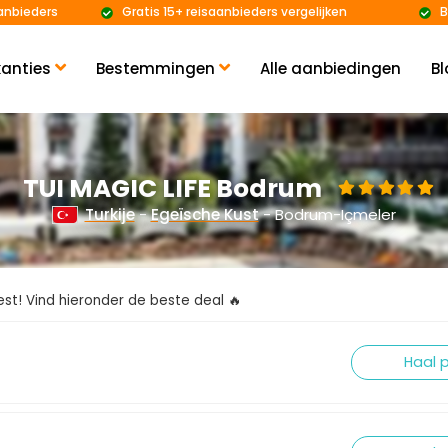
anbieders
Gratis 15+ reisaanbieders vergelijken
B
anties
Bestemmingen
Alle aanbiedingen
Bl
TUI MAGIC LIFE Bodrum
Turkije
-
Egeïsche Kust
- Bodrum-Içmeler
kiest! Vind hieronder de beste deal 🔥
Haal p