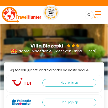
Menu
Villa Blazeski
Noord-Macedonië
- Meer van Ohrid - Ohrid]'
Wij zoeken, jij kiest! Vind hieronder de beste deal 🔥
Haal prijs op
Haal prijs op