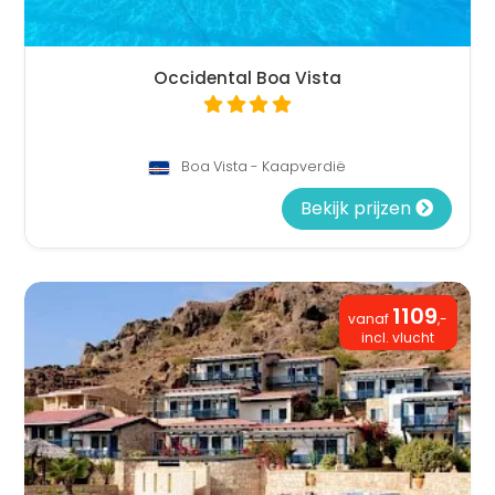
Occidental Boa Vista
Boa Vista - Kaapverdië
Bekijk prijzen
1109
vanaf
,-
incl. vlucht