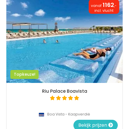
1162
vanaf
,-
incl. vlucht
Topkeuze!
Riu Palace Boavista
Boa Vista - Kaapverdië
Bekijk prijzen