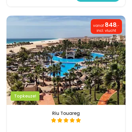
848
vanaf
,-
incl. vlucht
Topkeuze!
Riu Touareg