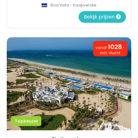
Boa Vista - Kaapverdië
Bekijk prijzen
1028
vanaf
,-
incl. vlucht
Topkeuze!