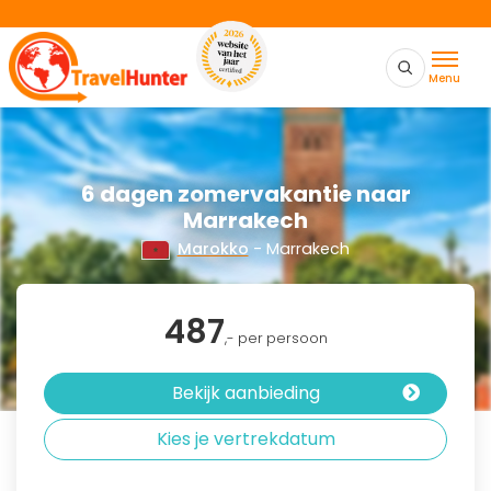
Menu
6 dagen zomervakantie naar
Marrakech
Marokko
- Marrakech
487
,- per persoon
Bekijk aanbieding
Kies je vertrekdatum