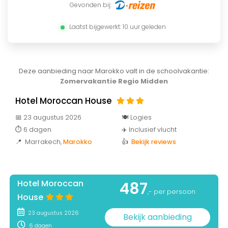
Gevonden bij:
Laatst bijgewerkt: 10 uur geleden
Deze aanbieding naar Marokko valt in de schoolvakantie:
Zomervakantie Regio Midden
Hotel Moroccan House
📅 23 augustus 2026
🍽️ Logies
⏱️ 6 dagen
✈️ Inclusief vlucht
📍 Marrakech
,
Marokko
👍
Bekijk reviews
Hotel Moroccan
487
,- per persoon
House
23 augustus 2026
Bekijk aanbieding
6 dagen