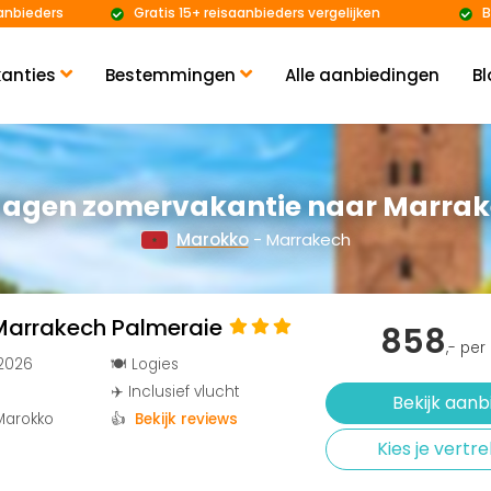
anbieders
Gratis 15+ reisaanbieders vergelijken
B
anties
Bestemmingen
Alle aanbiedingen
Bl
dagen zomervakantie naar Marra
Marokko
- Marrakech
 Marrakech Palmeraie
858
,- pe
 2026
🍽️ Logies
✈️ Inclusief vlucht
Bekijk aanb
Marokko
👍
Bekijk reviews
Kies je vert