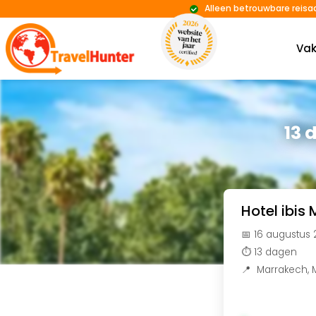
Alleen betrouwbare reisa
Vak
13 
Hotel ibis
📅 16 augustus
⏱️ 13 dagen
📍
Marrakech
,