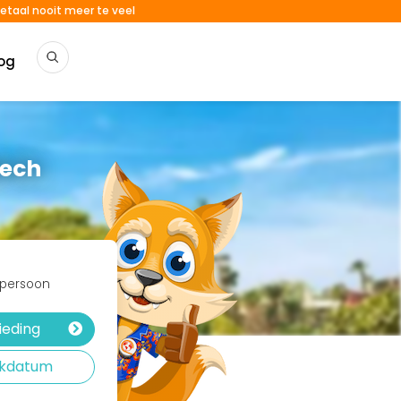
etaal nooit meer te veel
og
kech
r persoon
ieding
rekdatum