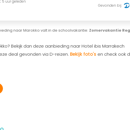
t: 5 uur geleden
Gevonden bij:
eding naar Marokko valt in de schoolvakantie:
Zomervakantie Reg
kko? Bekijk dan deze aanbieding naar Hotel ibis Marrakech
eze deal gevonden via D-reizen.
Bekijk foto's
en check ook 
ko