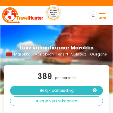
Menu
Luxe vakantie naar Marokko
Marokko
- Marrakech-Tensift-Al Haouz - Ouirgane
389
,- per persoon
Bekijk aanbieding
Kies je vertrekdatum