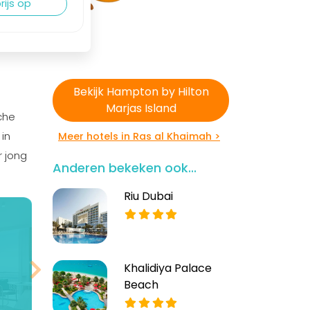
rijs op
Bekijk Hampton by Hilton
Marjas Island
che
 in
Meer hotels in Ras al Khaimah >
r jong
Anderen bekeken ook...
Riu Dubai
Khalidiya Palace
Beach