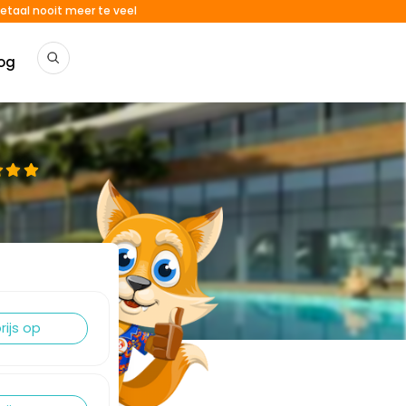
etaal nooit meer te veel
og
rijs op