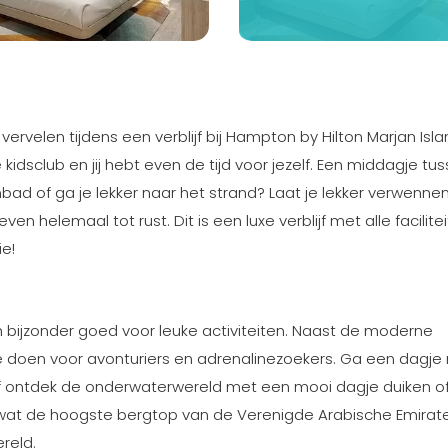
vervelen tijdens een verblijf bij Hampton by Hilton Marjan Isl
kidsclub en jij hebt even de tijd voor jezelf. Een middagje tu
 of ga je lekker naar het strand? Laat je lekker verwenne
en helemaal tot rust. Dit is een luxe verblijf met alle facilite
ie!
h bijzonder goed voor leuke activiteiten. Naast de moderne
e doen voor avonturiers en adrenalinezoekers. Ga een dagje
Of ontdek de onderwaterwereld met een mooi dagje duiken o
, wat de hoogste bergtop van de Verenigde Arabische Emirate
ereld.