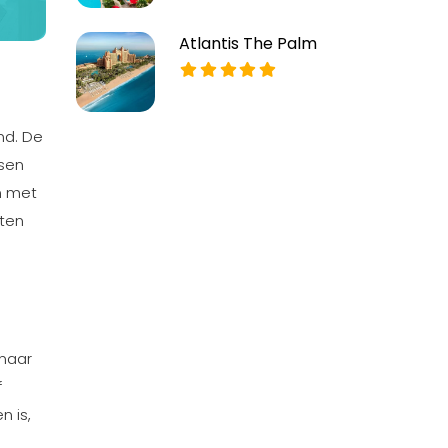
Atlantis The Palm
and. De
ssen
n met
iten
 naar
f
n is,