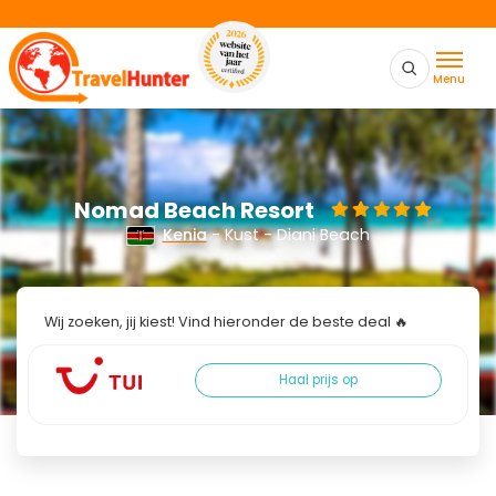
Menu
Nomad Beach Resort
Kenia
- Kust - Diani Beach
Wij zoeken, jij kiest! Vind hieronder de beste deal 🔥
Haal prijs op