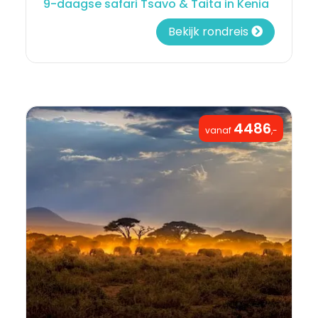
9-daagse safari Tsavo & Taita in Kenia
Bekijk rondreis
4486
vanaf
,-