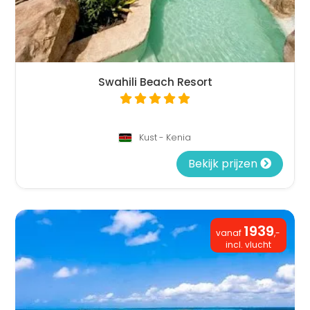
Swahili Beach Resort
Kust - Kenia
Bekijk prijzen
1939
vanaf
,-
incl. vlucht