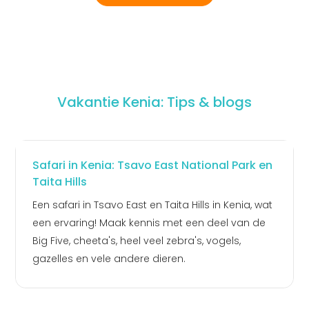
waarvandaan je diverse excursies plant. Hoe dan ook,
Kenia is een paradijs op aarde!
Vakantie Kenia: Tips & blogs
Safari in Kenia: Tsavo East National Park en
Taita Hills
Een safari in Tsavo East en Taita Hills in Kenia, wat
een ervaring! Maak kennis met een deel van de
Big Five, cheeta's, heel veel zebra's, vogels,
gazelles en vele andere dieren.