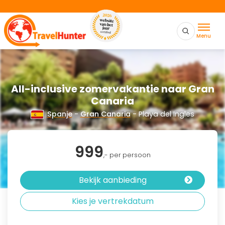
Menu
All-inclusive zomervakantie naar Gran
Canaria
Spanje
-
Gran Canaria
- Playa del Ingles
999
,- per persoon
Bekijk aanbieding
Kies je vertrekdatum