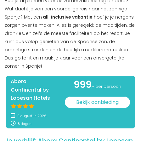
Heb je al plannen voor de zomervakantie regio noord?
Wat dacht je van een voordelige reis naar het zonnige
Spanje? Met een
all-inclusive vakantie
hoef je je nergens
zorgen over te maken. Alles is geregeld: de maaltijden, de
drankjes, en zelfs de meeste faciliteiten op het resort. Je
kunt dus volop genieten van de Spaanse zon, de
prachtige stranden en de heerlijke mediterrane keuken.
Dus go for it en maak je klaar voor een onvergetelijke
zomer in Spanje!
Abora
999
,- per persoon
Continental by
Lopesan Hotels
Bekijk aanbieding
9 augustus 2026
8 dagen
Je verblijf:
Abora Continental by Lopesan